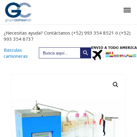
Skip to navigation
Skip to content
Tog
Grupo Comsurlab
Materiales de laboratorio
¿Necesitas ayuda? Contáctanos (+52) 993 354 8521 ó (+52)
993 354 8737
Search Button
Search
Basculas
for:
camioneras